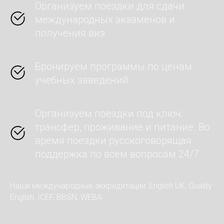
Организуем поездки для сдачи
международных экзаменов и
получения виз
Бронируем программы по ценам
учебных заведений
Организуем поездки под ключ:
трансфер, проживание и питание. Во
время поездки русскоговорящая
поддержка по всем вопросам 24/7
Наши международные аккредитации: English UK, Quality
English, ICEF, BBSN, WEBA.