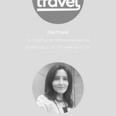
EduTravel
Эксперты по образованию за
рубежом с 20-летним опытом