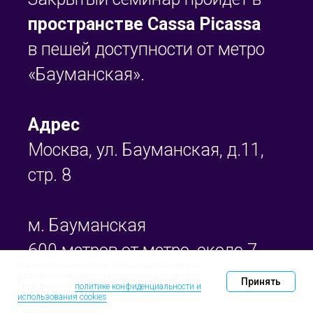
пространстве Cassa Picassa
в пешей доступности от метро
«Бауманская».
Адрес
Москва, ул. Бауманская, д.11,
стр. 8
м. Бауманская
600 метров от метро, около 7
Мы используем cookies, чтобы сделать наш сайт
минут пешком.
удобнее и более персонализированным для вас.
Принять
Подробнее — в
политике конфиденциальности и
использования cookies