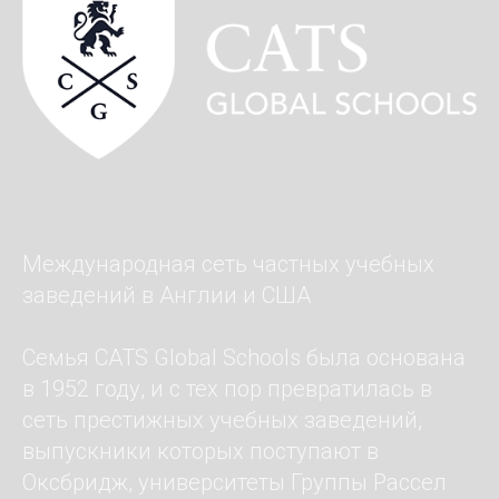
Международная сеть частных учебных
заведений в Англии и США
Семья CATS Global Schools была основана
в 1952 году, и с тех пор превратилась в
сеть престижных учебных заведений,
выпускники которых поступают в
Оксбридж, университеты Группы Рассел