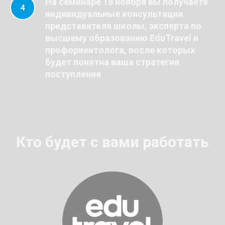
На семинаре 18 ноября вы получаете
индивидуальные консультации
представителя школы, эксперта по
высшему образованию EduTravel и
профориентолога, после которых
будет понятна ваша стратегия
поступления
Кто будет с вами работать