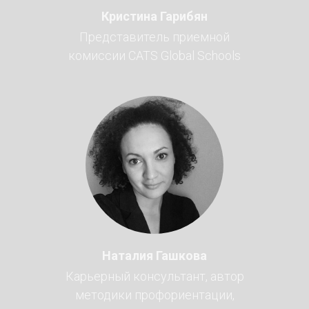
Кристина Гарибян
Представитель приемной
комиссии CATS Global Schools
Наталия Гашкова
Карьерный консультант, автор
методики профориентации,