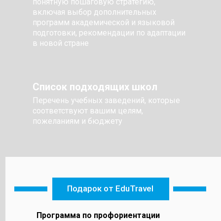
понятную пошаговую стратегию,
включая выбор дополнительных
программ академической и языковой
подготовки, рекомендации по адаптации
в новой стране
Список подходящих школ
Перечень учебных заведений, которые
соответствуют вашим целям,
пожеланиям и бюджету
Подарок от EduTravel
Программа по профориентации