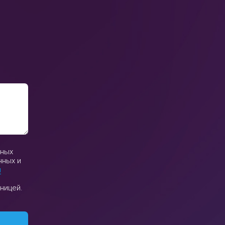
ьных
нных и
и
ницей.