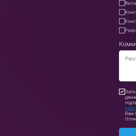
Высш
Конс
Конс
Разр
Комм
Запо
данн
подт
перс
Вам 
Отпи