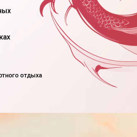
ных
ках
ртного отдыха