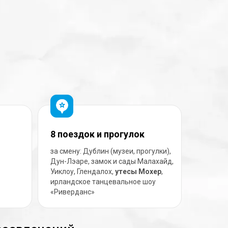
8 поездок и прогулок
за смену: Дублин (музеи, прогулки),
Дун-Лэаре, замок и сады Малахайд,
Уиклоу, Глендалох,
утесы Мохер
,
ирландское танцевальное шоу
«Риверданс»