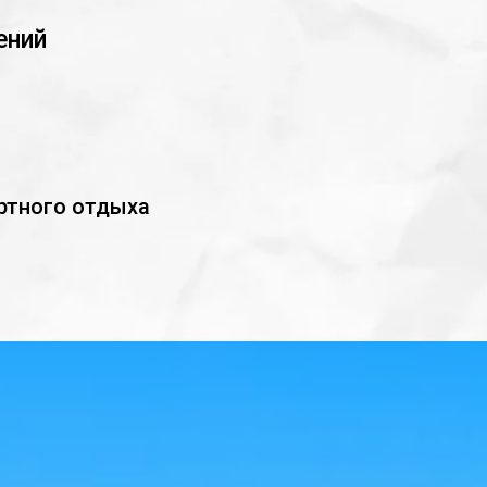
ений
ртного отдыха